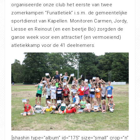
organiseerde onze club het eerste van twee
zomerkampen “Funatletiek” i.s.m. de gemeentelijke
sportdienst van Kapellen. Monitoren Carmen, Jordy,
Liesse en Reinout (en een beetje Bo) zorgden de
ganse week voor een attractief (en vermoeiend)
atletiekkamp voor de 41 deelnemers.
[shashin type=”album” id=”175″ size=”small” crop=”n”