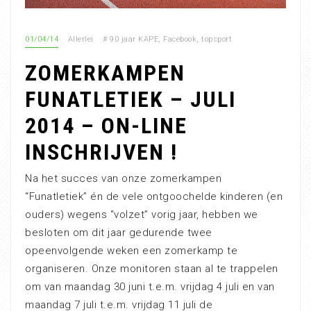
01/04/14
Allerlei
#
90 jaar KAPE
,
Facebook
,
topsport
ZOMERKAMPEN
FUNATLETIEK – JULI
2014 – ON-LINE
INSCHRIJVEN !
Na het succes van onze zomerkampen
“Funatletiek” én de vele ontgoochelde kinderen (en
ouders) wegens “volzet” vorig jaar, hebben we
besloten om dit jaar gedurende twee
opeenvolgende weken een zomerkamp te
organiseren. Onze monitoren staan al te trappelen
om van maandag 30 juni t.e.m. vrijdag 4 juli en van
maandag 7 juli t.e.m. vrijdag 11 juli de