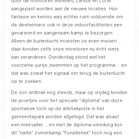
door de monitoren Annelies, Liesse en Lotte
aangepast worden aan de nieuwe locaties. Hun
fantasie en kennis was echter ruim voldoende om
de deelnemers ook in deze indoorfaciliteiten een
gevarieerd en aangenaam kamp te bezorgen.
Alleen de buitenlucht moesten ze even missen …
daar konden zelfs onze monitoren nu écht niets
aan veranderen. Donderdag stond wel het
voorziene uurtje zwemmen op het programma … en
dat was zowat het signaal om terug de buitenlucht
op te zoeken.
De zon ontbrak nog steeds, maar op vrijdag konden
de proefjes voor het speciale “diploma” van deze
sportweek toch op de atletiekpiste in het
gemeentepark worden afgelegd. Dat was alvast
een meevaller … en met de diploma-uitreiking kon
dit “natte” zomerkamp “Funatletiek” toch nog een