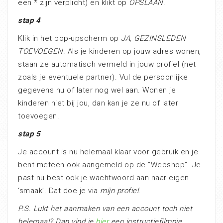
een * zijn verplicht) en klikt op
OPSLAAN
.
stap 4
Klik in het pop-upscherm op
JA, GEZINSLEDEN
TOEVOEGEN
. Als je kinderen op jouw adres wonen,
staan ze automatisch vermeld in jouw profiel (net
zoals je eventuele partner). Vul de persoonlijke
gegevens nu of later nog wel aan. Wonen je
kinderen niet bij jou, dan kan je ze nu of later
toevoegen.
stap 5
Je account is nu helemaal klaar voor gebruik en je
bent meteen ook aangemeld op de “Webshop”. Je
past nu best ook je wachtwoord aan naar eigen
‘smaak’. Dat doe je via
mijn profiel
.
P.S. Lukt het aanmaken van een account toch niet
helemaal? Dan vind je
hier
een instructiefilmpje.