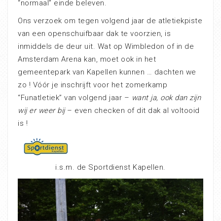
“normaal” einde beleven.
Ons verzoek om tegen volgend jaar de atletiekpiste
van een openschuifbaar dak te voorzien, is
inmiddels de deur uit. Wat op Wimbledon of in de
Amsterdam Arena kan, moet ook in het
gemeentepark van Kapellen kunnen … dachten we
zo ! Vóór je inschrijft voor het zomerkamp
“Funatletiek” van volgend jaar –
want ja, ook dan zijn
wij er weer bij
– even checken of dit dak al voltooid
is !
i.s.m. de Sportdienst Kapellen.