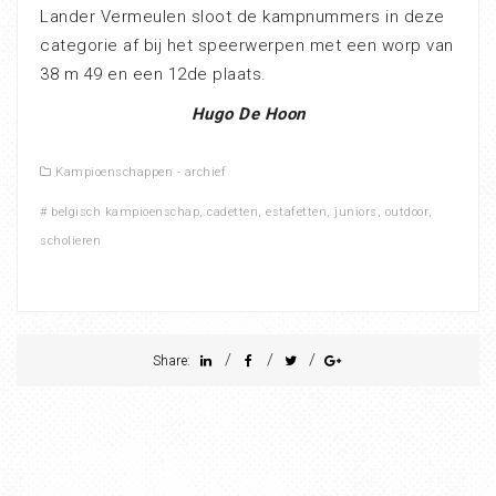
Lander Vermeulen sloot de kampnummers in deze
categorie af bij het speerwerpen met een worp van
38 m 49 en een 12de plaats.
Hugo De Hoon
Kampioenschappen - archief
#
belgisch kampioenschap
,
cadetten
,
estafetten
,
juniors
,
outdoor
,
scholieren
/
/
/
Share: