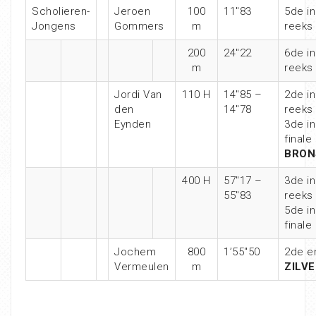
Scholieren-
Jeroen
100
11″83
5de in
Jongens
Gommers
m
reeks
200
24″22
6de in
m
reeks
Jordi Van
110 H
14″85 –
2de in
den
14″78
reeks
Eynden
3de in
finale
BRON
400 H
57″17 –
3de in
55″83
reeks
5de in
finale
Jochem
800
1’55″50
2de e
Vermeulen
m
ZILVE