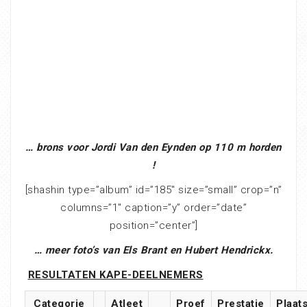
… brons voor Jordi Van den Eynden op 110 m horden
!
[shashin type=”album” id=”185″ size=”small” crop=”n”
columns=”1″ caption=”y” order=”date”
position=”center”]
… meer foto’s van Els Brant en Hubert Hendrickx.
RESULTATEN KAPE-DEELNEMERS
Categorie
Atleet
Proef
Prestatie
Plaat