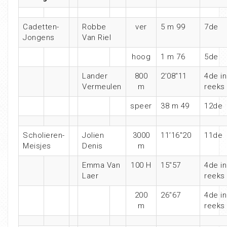
Cadetten-
Robbe
ver
5 m 99
7de
Jongens
Van Riel
hoog
1 m 76
5de
Lander
800
2’08″11
4de in
Vermeulen
m
reeks
speer
38 m 49
12de
Scholieren-
Jolien
3000
11’16″20
11de
Meisjes
Denis
m
Emma Van
100 H
15″57
4de in
Laer
reeks
200
26″67
4de in
m
reeks