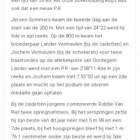
een tijd van 55″83. Als onze boekhouding klopt was
ook dat een nieuw P.R.
Jeroen Gommers kwam de tweede dag aan de
start van de 200 m. Met een tijd van 24″22 werd hij
6de in zijn reeks. Op de 800 m kwam het
broederpaar Lander Vermeulen (bij de cadetten) en
Jochem Vermeulen (bij de scholieren) voor twee
baanrondes op de atletiekpiste van Oordegem.
Lander werd met een P.R. van 2’08″11 4de in zijn
reeks en Jochem kwam met 1’55″50 uit op een 2de
plaats en mocht op het podium de zilveren
medaille gaan ophalen.
Bij de cadetten-jongens combineerde Robbe Van
Riel twee springnummers. Bij het verspringen zette
hij zijn beste van dit jaar neer met 5 m 99 en een
7de plaats, bij het hoogspringen bleef hij met 1 m
76 1 centimeter onder zijn beste en werd hij 5de.