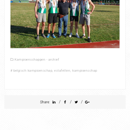
Kampioenschappen - archief
#
belgisch kampioenschap
,
estafetten
,
kampioenschap
/
/
/
Share: