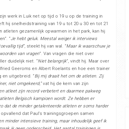
n werk in Luik net op tijd o 19 u op de training in
hij snelheidstraining van 19 u tot 20 u 30 en tot 21
jn atleten gezamenlijk opwarmen in het park, kan hij
en”. “
Je hebt geluk. Meestal weiger ik interviews
evallig tijd”
, steekt hij van wal. “
Maar ik waarschuw je
ntwoorden van vragen
“. Van vragen die niet over
r duidelijk niet. “
Niet belangrijk
“, vindt hij. Maar over
ilfried Geeroms en Albert Roelants en hoe een trainer
 en uitgebreid. “
Bij mij draait het om de atleten. Zij
iner, niet omgekeerd,”
vat hij de kern van zijn
 een atleet zijn record verbetert en daarmee pakweg
 atleten Belgisch kampioen wordt. Ze hebben er
 zo dat de minder getalenteerde atleten er soms harder
is opvallend dat Paul’s trainingsgroepen samen
n minder intensieve training, maar inhoudelijk geef ik
maak ik geen onderscheid. Het aantal trainingen is