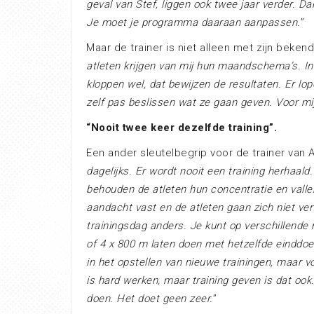
geval van Stef, liggen ook twee jaar verder. Dan
Je moet je programma daaraan aanpassen.
”
Maar de trainer is niet alleen met zijn beken
atleten krijgen van mij hun maandschema’s. In
kloppen wel, dat bewijzen de resultaten. Er lo
zelf pas beslissen wat ze gaan geven. Voor mij 
“Nooit twee keer dezelfde training”.
Een ander sleutelbegrip voor de trainer van A.
dagelijks. Er wordt nooit een training herhaald
behouden de atleten hun concentratie en vallen
aandacht vast en de atleten gaan zich niet ver
trainingsdag anders. Je kunt op verschillende 
of 4 x 800 m laten doen met hetzelfde einddoel
in het opstellen van nieuwe trainingen, maar vo
is hard werken, maar training geven is dat ook.
doen. Het doet geen zeer.
”