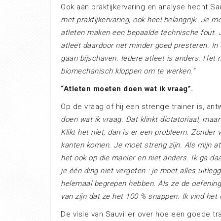
Ook aan praktijkervaring en analyse hecht Sau
met praktijkervaring, ook heel belangrijk. J
atleten maken een bepaalde technische fout. J
atleet daardoor net minder goed presteren. In 
gaan bijschaven. Iedere atleet is anders. Het m
biomechanisch kloppen om te werken.”
“Atleten moeten doen wat ik vraag”.
Op de vraag of hij een strenge trainer is, an
doen wat ik vraag. Dat klinkt dictatoriaal, maar 
Klikt het niet, dan is er een probleem. Zonder
kanten komen. Je moet streng zijn. Als mijn a
het ook op die manier en niet anders. Ik ga da
je één ding niet vergeten : je moet alles uitleg
helemaal begrepen hebben. Als ze de oefening 
van zijn dat ze het 100 % snappen. Ik vind het 
De visie van Sauviller over hoe een goede tra