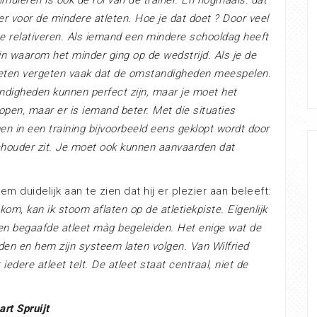
muleren is ook de rol van de trainer. En nogmaals: dat
er voor de mindere atleten. Hoe je dat doet ? Door veel
t te relativeren. Als iemand een mindere schooldag heeft
jn waarom het minder ging op de wedstrijd. Als je de
leten vergeten vaak dat de omstandigheden meespelen.
ndigheden kunnen perfect zijn, maar je moet het
lopen, maar er is iemand beter. Met die situaties
en in een training bijvoorbeeld eens geklopt wordt door
chouder zit. Je moet ook kunnen aanvaarden dat
hem duidelijk aan te zien dat hij er plezier aan beleeft:
iskom, kan ik stoom aflaten op de atletiekpiste. Eigenlijk
 een begaafde atleet màg begeleiden. Het enige wat de
eiden en hem zijn systeem laten volgen. Van Wilfried
edere atleet telt. De atleet staat centraal, niet de
art Spruijt