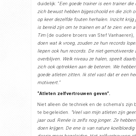
duidelijk: “
Een goede trainer is een trainer die 
zich bewust hebben bijgeschoold en die zich ook
op keer dezelfde fouten herhalen. Inzicht krijg
is bereid zijn om te trainen en af te zien: een 
Tim
(de oudere broers van Stef Vanhaeren),
doen wat ik vroeg, zouden ze hun records lope
liepen ook hun records. De niet-gemotiveerde a
overblijven. Welk niveau ze halen, speelt daar
zich ook optrekken aan de beteren. We hebben 
goede atleten zitten. Ik stel vast dat er een h
motiveert.”
“Atleten zelfvertrouwen geven”.
Niet alleen de techniek en de schema’s zijn b
te begeleiden.
“Veel van mijn atleten zijn ge
jaar oud. Renée is zelfs nog jonger. Ze hebbe
doen krijgen. De ene is van nature koelbloedig 