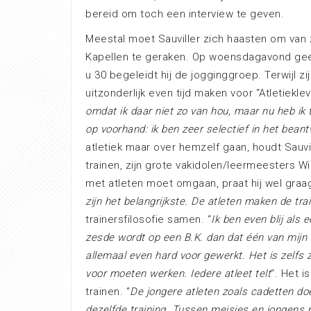
bereid om toch een interview te geven.
Meestal moet Sauviller zich haasten om van zij
Kapellen te geraken. Op woensdagavond geeft 
u 30 begeleidt hij de jogginggroep. Terwijl zi
uitzonderlijk even tijd maken voor “Atletieklev
omdat ik daar niet zo van hou, maar nu heb ik to
op voorhand: ik ben zeer selectief in het bea
atletiek maar over hemzelf gaan, houdt Sauville
trainen, zijn grote vakidolen/leermeesters W
met atleten moet omgaan, praat hij wel graag
zijn het belangrijkste. De atleten maken de tra
trainersfilosofie samen. “
Ik ben even blij als
zesde wordt op een B.K. dan dat één van mijn
allemaal even hard voor gewerkt. Het is zelfs
voor moeten werken. Iedere atleet telt
“. Het 
trainen. “
De jongere atleten zoals cadetten doe
dezelfde training. Tussen meisjes en jongens 