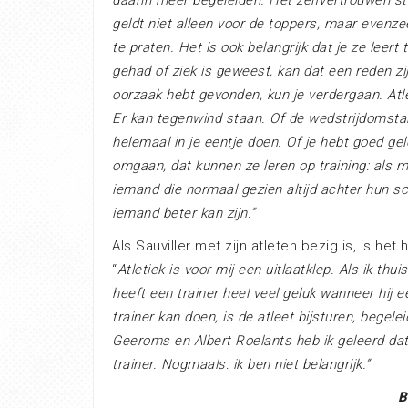
daarin meer begeleiden. Het zelfvertrouwen sti
geldt niet alleen voor de toppers, maar evenze
te praten. Het is ook belangrijk dat je ze leer
gehad of ziek is geweest, kan dat een reden zi
oorzaak hebt gevonden, kun je verdergaan. At
Er kan tegenwind staan. Of de wedstrijdomsta
helemaal in je eentje doen. Of je hebt goed ge
omgaan, dat kunnen ze leren op training: als m
iemand die normaal gezien altijd achter hun s
iemand beter kan zijn.”
Als Sauviller met zijn atleten bezig is, is het 
“
Atletiek is voor mij een uitlaatklep. Als ik thu
heeft een trainer heel veel geluk wanneer hij
trainer kan doen, is de atleet bijsturen, begel
Geeroms en Albert Roelants heb ik geleerd dat i
trainer. Nogmaals: ik ben niet belangrijk.”
B