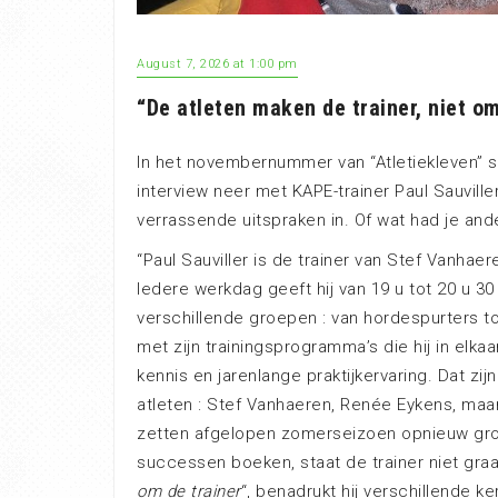
August 7, 2026 at 1:00 pm
“De atleten maken de trainer, niet 
In het novembernummer van “Atletiekleven” s
interview neer met KAPE-trainer Paul Sauville
verrassende uitspraken in. Of wat had je and
“Paul Sauviller is de trainer van Stef Vanhaer
Iedere werkdag geeft hij van 19 u tot 20 u 30 
verschillende groepen : van hordespurters to
met zijn trainingsprogramma’s die hij in elka
kennis en jarenlange praktijkervaring. Dat zi
atleten : Stef Vanhaeren, Renée Eykens, maa
zetten afgelopen zomerseizoen opnieuw grote
successen boeken, staat de trainer niet graa
om de trainer
“, benadrukt hij verschillende k