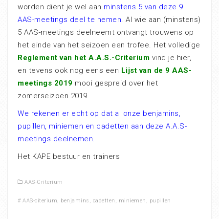
worden dient je wel aan
minstens 5 van deze 9
AAS-meetings deel te nemen
. Al wie aan (minstens)
5 AAS-meetings deelneemt ontvangt trouwens op
het einde van het seizoen een trofee. Het volledige
Reglement van het A.A.S.-Criterium
vind je hier,
en tevens ook nog eens een
Lijst van de 9 AAS-
meetings 2019
mooi gespreid over het
zomerseizoen 2019.
We rekenen er echt op dat al onze benjamins,
pupillen, miniemen en cadetten aan deze A.A.S-
meetings deelnemen.
Het KAPE bestuur en trainers
AAS-Criterium
#
AAS-citerium
,
benjamins
,
cadetten
,
miniemen
,
pupillen