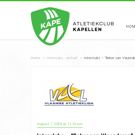
HOM
Home
›
Interclubs - archief
›
Interclubs – “Beker van Vlaand
August 7, 2026 at 11:16 am