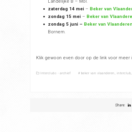
Landelijke B – Mol.
zaterdag 14 mei
–
Beker van Vlaande
zondag 15 mei
–
Beker van Vlaander
zondag 5 juni –
Beker van Vlaandere
Bornem.
Klik gewoon even door op de link voor meer 
Interclubs - archief
#
beker van vlaanderen
,
interclub
Share: