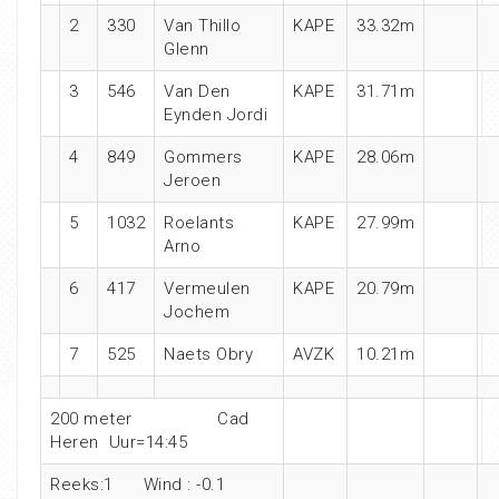
2
330
Van Thillo
KAPE
33.32m
Glenn
3
546
Van Den
KAPE
31.71m
Eynden Jordi
4
849
Gommers
KAPE
28.06m
Jeroen
5
1032
Roelants
KAPE
27.99m
Arno
6
417
Vermeulen
KAPE
20.79m
Jochem
7
525
Naets Obry
AVZK
10.21m
200 meter Cad
Heren Uur=14:45
Reeks:1 Wind : -0.1