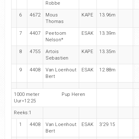
Robbe
6
4672
Mous
KAPE
13.96m
Thomas
7
4407
Peetoom
ESAK
13.39m
Nelson*
8
4755
Artois
KAPE
13.35m
Sebastien
9
4408
Van Loenhout
ESAK
12.88m
Bert
1000 meter Pup Heren
Uur=12:25
Reeks:1
1
4408
Van Loenhout
ESAK
3’29.15
Bert