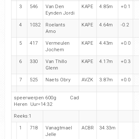
3
546
Van Den
KAPE
4.85m
+0.1
Eynden Jordi
4
1032
Roelants
KAPE
4.64m
-0.2
Arno
5
417
Vermeulen
KAPE
4.43m
+0.0
Jochem
6
330
Van Thillo
KAPE
4.17m
+0.3
Glenn
7
525
Naets Obry
AVZK
3.87m
+0.0
speerwerpen 600g Cad
Heren Uur=14:32
Reeks:1
1
718
Vanagtmael
ACBR
34.33m
Jelle