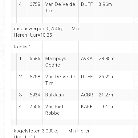
4
6758
Van De Velde
DUFF
3.96m
Tim
discuswerpen 0,750kg Min
Heren Uur=10:25
Reeks:1
1
6686
Mampuys
AVKA
28.85m
Cedric
2
6758
Van De Velde
DUFF
26.21m
Tim
3
6934
Bal Jaan
ACBR
21.27m
4
7555
Van Riel
KAPE
19.41m
Robbe
kogelstoten 3,000kg Min Heren
Uur=11:11