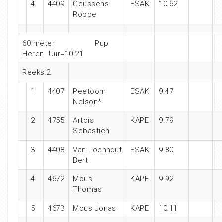
4
4409
Geussens
ESAK
10.62
Robbe
60 meter Pup
Heren Uur=10:21
Reeks:2
1
4407
Peetoom
ESAK
9.47
Nelson*
2
4755
Artois
KAPE
9.79
Sebastien
3
4408
Van Loenhout
ESAK
9.80
Bert
4
4672
Mous
KAPE
9.92
Thomas
5
4673
Mous Jonas
KAPE
10.11