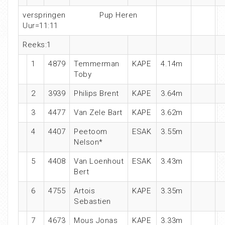
verspringen Pup Heren
Uur=11:11
Reeks:1
1
4879
Temmerman
KAPE
4.14m
Toby
2
3939
Philips Brent
KAPE
3.64m
3
4477
Van Zele Bart
KAPE
3.62m
4
4407
Peetoom
ESAK
3.55m
Nelson*
5
4408
Van Loenhout
ESAK
3.43m
Bert
6
4755
Artois
KAPE
3.35m
Sebastien
7
4673
Mous Jonas
KAPE
3.33m