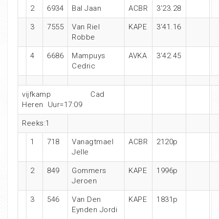
2
6934
Bal Jaan
ACBR
3’23.28
3
7555
Van Riel
KAPE
3’41.16
Robbe
4
6686
Mampuys
AVKA
3’42.45
Cedric
vijfkamp Cad
Heren Uur=17:09
Reeks:1
1
718
Vanagtmael
ACBR
2120p
Jelle
2
849
Gommers
KAPE
1996p
Jeroen
3
546
Van Den
KAPE
1831p
Eynden Jordi