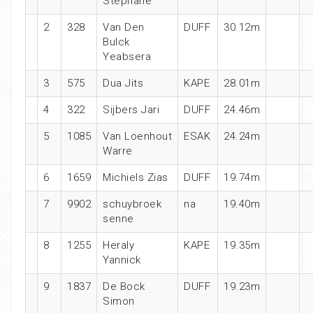
Stephane
2
328
Van Den
DUFF
30.12m
Bulck
Yeabsera
3
575
Dua Jits
KAPE
28.01m
4
322
Sijbers Jari
DUFF
24.46m
5
1085
Van Loenhout
ESAK
24.24m
Warre
6
1659
Michiels Zias
DUFF
19.74m
7
9902
schuybroek
na
19.40m
senne
8
1255
Heraly
KAPE
19.35m
Yannick
9
1837
De Bock
DUFF
19.23m
Simon