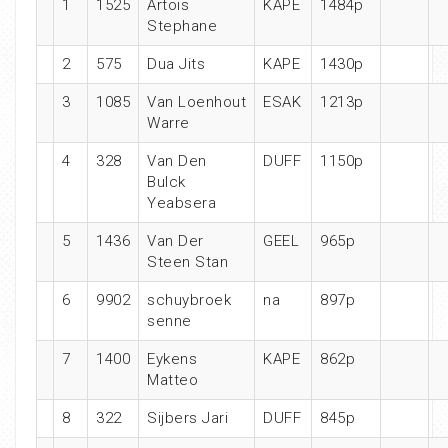
1
1525
Artois
KAPE
1484p
Stephane
2
575
Dua Jits
KAPE
1430p
3
1085
Van Loenhout
ESAK
1213p
Warre
4
328
Van Den
DUFF
1150p
Bulck
Yeabsera
5
1436
Van Der
GEEL
965p
Steen Stan
6
9902
schuybroek
na
897p
senne
7
1400
Eykens
KAPE
862p
Matteo
8
322
Sijbers Jari
DUFF
845p