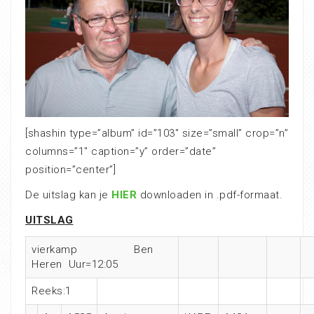
[shashin type=”album” id=”103″ size=”small” crop=”n”
columns=”1″ caption=”y” order=”date”
position=”center”]
De uitslag kan je
HIER
downloaden in .pdf-formaat.
UITSLAG
vierkamp Ben
Heren Uur=12:05
Reeks:1