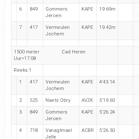
6
849
Gommers
KAPE
19.69m
Jeroen
7
417
Vermeulen
KAPE
19.42m
Jochem
1500 meter Cad Heren
Uur=17:08
Reeks:1
1
417
Vermeulen
KAPE
4’43.14
Jochem
2
525
Naets Obry
AVZK
5’19.60
3
849
Gommers
KAPE
5’26.24
Jeroen
4
718
Vanagtmael
ACBR
5’26.30
Jelle