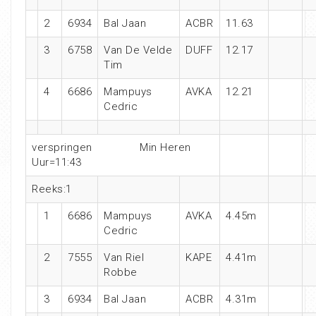
2
6934
Bal Jaan
ACBR
11.63
3
6758
Van De Velde
DUFF
12.17
Tim
4
6686
Mampuys
AVKA
12.21
Cedric
verspringen Min Heren
Uur=11:43
Reeks:1
1
6686
Mampuys
AVKA
4.45m
Cedric
2
7555
Van Riel
KAPE
4.41m
Robbe
3
6934
Bal Jaan
ACBR
4.31m