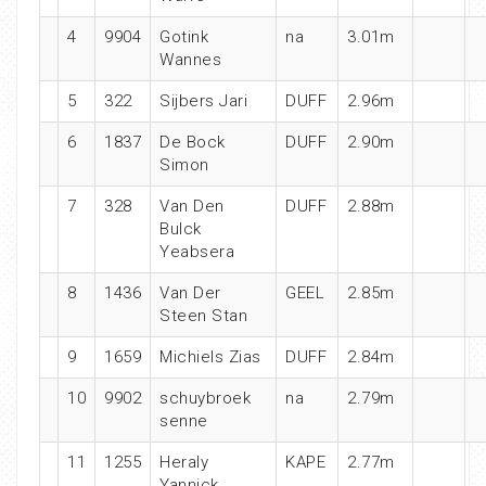
4
9904
Gotink
na
3.01m
Wannes
5
322
Sijbers Jari
DUFF
2.96m
6
1837
De Bock
DUFF
2.90m
Simon
7
328
Van Den
DUFF
2.88m
Bulck
Yeabsera
8
1436
Van Der
GEEL
2.85m
Steen Stan
9
1659
Michiels Zias
DUFF
2.84m
10
9902
schuybroek
na
2.79m
senne
11
1255
Heraly
KAPE
2.77m
Yannick