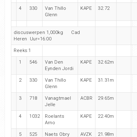
4
330
Van Thillo
KAPE
32.72
Glenn
discuswerpen 1,000kg Cad
Heren Uur=16:00
Reeks:1
1
546
Van Den
KAPE
32.62m
Eynden Jordi
2
330
Van Thillo
KAPE
31.31m
Glenn
3
718
Vanagtmael
ACBR
29.65m
Jelle
4
1032
Roelants
KAPE
22.40m
Arno
5
525
Naets Obry
AVZK
21.98m