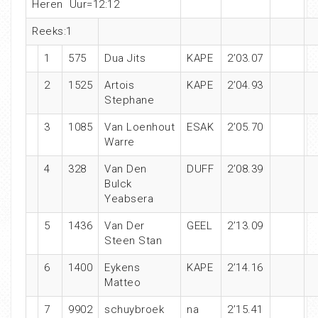
Heren Uur=12:12
Reeks:1
1
575
Dua Jits
KAPE
2’03.07
2
1525
Artois
KAPE
2’04.93
Stephane
3
1085
Van Loenhout
ESAK
2’05.70
Warre
4
328
Van Den
DUFF
2’08.39
Bulck
Yeabsera
5
1436
Van Der
GEEL
2’13.09
Steen Stan
6
1400
Eykens
KAPE
2’14.16
Matteo
7
9902
schuybroek
na
2’15.41