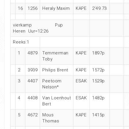
16
1256
Heraly Maxim
KAPE
2’49.73
vierkamp Pup
Heren Uur=12:26
Reeks:1
1
4879
Temmerman
KAPE
1897p
Toby
2
3939
Philips Brent
KAPE
1572p
3
4407
Peetoom
ESAK
1529p
Nelson*
4
4408
Van Loenhout
ESAK
1482p
Bert
5
4672
Mous
KAPE
1415p
Thomas