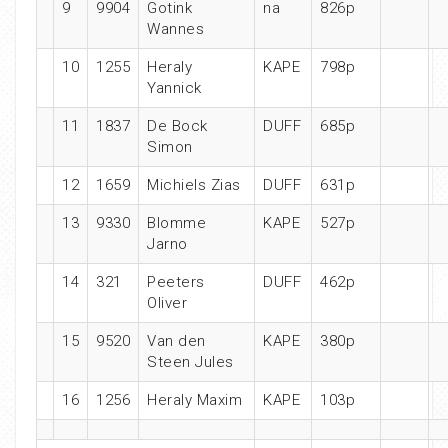
9
9904
Gotink
na
826p
Wannes
10
1255
Heraly
KAPE
798p
Yannick
11
1837
De Bock
DUFF
685p
Simon
12
1659
Michiels Zias
DUFF
631p
13
9330
Blomme
KAPE
527p
Jarno
14
321
Peeters
DUFF
462p
Oliver
15
9520
Van den
KAPE
380p
Steen Jules
16
1256
Heraly Maxim
KAPE
103p