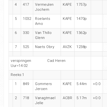
4
417
Vermeulen
KAPE
1757p
Jochem
5
1032
Roelants
KAPE
1470p
Arno
6
330
Van Thillo
KAPE
1362p
Glenn
7
525
Naets Obry
AVZK
1238p
verspringen Cad Heren
Uur=14:02
Reeks:1
1
849
Gommers
KAPE
5.44m
+0.0
Jeroen
2
718
Vanagtmael
ACBR
5.17m
+0.0
Jelle