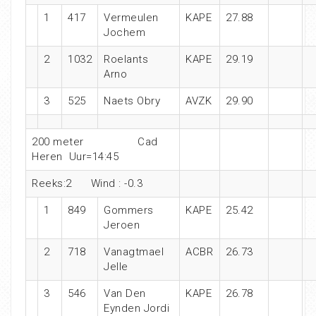
1
417
Vermeulen
KAPE
27.88
Jochem
2
1032
Roelants
KAPE
29.19
Arno
3
525
Naets Obry
AVZK
29.90
200 meter Cad
Heren Uur=14:45
Reeks:2 Wind : -0.3
1
849
Gommers
KAPE
25.42
Jeroen
2
718
Vanagtmael
ACBR
26.73
Jelle
3
546
Van Den
KAPE
26.78
Eynden Jordi