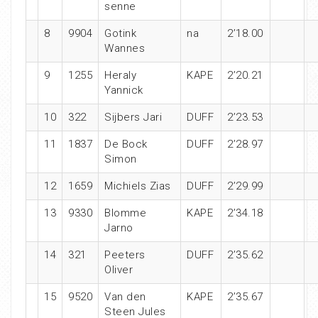
senne
8
9904
Gotink
na
2’18.00
Wannes
9
1255
Heraly
KAPE
2’20.21
Yannick
10
322
Sijbers Jari
DUFF
2’23.53
11
1837
De Bock
DUFF
2’28.97
Simon
12
1659
Michiels Zias
DUFF
2’29.99
13
9330
Blomme
KAPE
2’34.18
Jarno
14
321
Peeters
DUFF
2’35.62
Oliver
15
9520
Van den
KAPE
2’35.67
Steen Jules