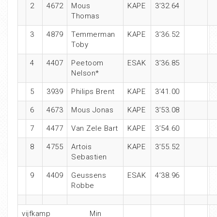
2
4672
Mous
KAPE
3’32.64
Thomas
3
4879
Temmerman
KAPE
3’36.52
Toby
4
4407
Peetoom
ESAK
3’36.85
Nelson*
5
3939
Philips Brent
KAPE
3’41.00
6
4673
Mous Jonas
KAPE
3’53.08
7
4477
Van Zele Bart
KAPE
3’54.60
8
4755
Artois
KAPE
3’55.52
Sebastien
9
4409
Geussens
ESAK
4’38.96
Robbe
vijfkamp Min