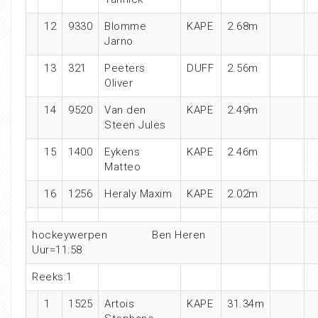
12
9330
Blomme
KAPE
2.68m
Jarno
13
321
Peeters
DUFF
2.56m
Oliver
14
9520
Van den
KAPE
2.49m
Steen Jules
15
1400
Eykens
KAPE
2.46m
Matteo
16
1256
Heraly Maxim
KAPE
2.02m
hockeywerpen Ben Heren
Uur=11:58
Reeks:1
1
1525
Artois
KAPE
31.34m