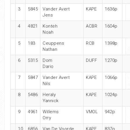
3
5845
Vander Avert
KAPE
1636p
Jens
4
4821
Konteh
ACBR
1604p
Noah
5
183
Ceuppens
RCB
1398p
Nathan
6
5315
Dom
DUFF
1270p
Dario
7
5847
Vander Avert
KAPE
1066p
Nils
8
5486
Heraly
KAPE
1024p
Yannick
9
4961
Willems
VMOL
942p
Orry
10
6856
Van De Voorde
KAPE
837p