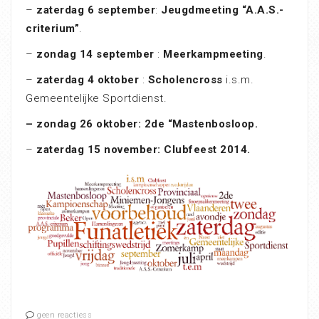
–
zaterdag 6 september
:
Jeugdmeeting “A.A.S.-
criterium”
.
–
zondag 14 september
:
Meerkampmeeting
.
–
zaterdag 4 oktober
:
Scholencross
i.s.m.
Gemeentelijke Sportdienst.
– zondag 26 oktober: 2de “Mastenbosloop.
–
zaterdag 15 november: Clubfeest 2014.
geen reactiess