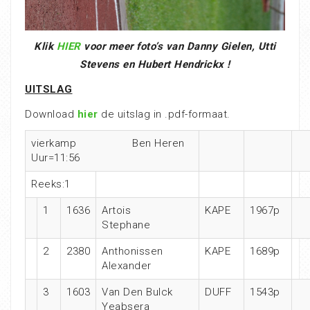
Klik
HIER
voor meer foto’s van Danny Gielen, Utti
Stevens en Hubert Hendrickx !
UITSLAG
Download
hier
de uitslag in .pdf-formaat.
vierkamp
Ben Heren
Uur=11:56
Reeks:1
1
1636
Artois
KAPE
1967p
Stephane
2
2380
Anthonissen
KAPE
1689p
Alexander
3
1603
Van Den Bulck
DUFF
1543p
Yeabsera