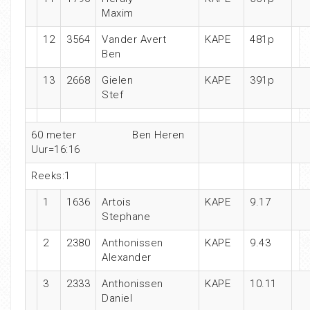
Maxim
12
3564
Vander Avert
KAPE
481p
Ben
13
2668
Gielen
KAPE
391p
Stef
60 meter
Ben Heren
Uur=16:16
Reeks:1
1
1636
Artois
KAPE
9.17
Stephane
2
2380
Anthonissen
KAPE
9.43
Alexander
3
2333
Anthonissen
KAPE
10.11
Daniel