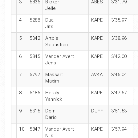
3
5836
Bicker
ABES
3’31.79
Jelle
4
5288
Dua
KAPE
3’35.97
Jits
5
5342
Artois
KAPE
3’38.96
Sebastien
6
5845
Vander Avert
KAPE
3’42.00
Jens
7
5797
Massart
AVKA
3’46.04
Maxim
8
5486
Heraly
KAPE
3’47.67
Yannick
9
5315
Dom
DUFF
3’51.53
Dario
10
5847
Vander Avert
KAPE
3’57.94
Nils