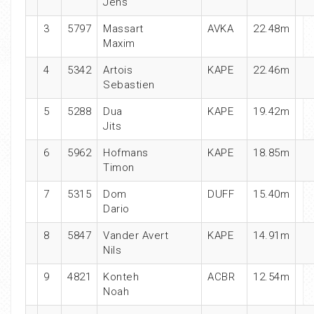
Jens
3
5797
Massart
AVKA
22.48m
Maxim
4
5342
Artois
KAPE
22.46m
Sebastien
5
5288
Dua
KAPE
19.42m
Jits
6
5962
Hofmans
KAPE
18.85m
Timon
7
5315
Dom
DUFF
15.40m
Dario
8
5847
Vander Avert
KAPE
14.91m
Nils
9
4821
Konteh
ACBR
12.54m
Noah