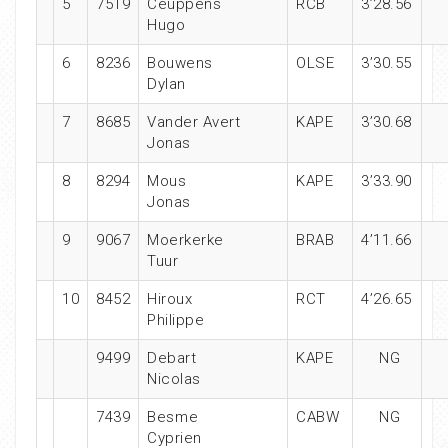
5
7519
Ceuppens
RCB
3’28.56
Hugo
6
8236
Bouwens
OLSE
3’30.55
Dylan
7
8685
Vander Avert
KAPE
3’30.68
Jonas
8
8294
Mous
KAPE
3’33.90
Jonas
9
9067
Moerkerke
BRAB
4’11.66
Tuur
10
8452
Hiroux
RCT
4’26.65
Philippe
9499
Debart
KAPE
NG
Nicolas
7439
Besme
CABW
NG
Cyprien