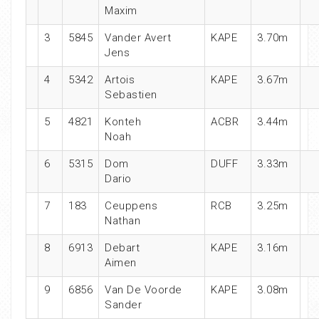
Maxim
3
5845
Vander Avert
KAPE
3.70m
Jens
4
5342
Artois
KAPE
3.67m
Sebastien
5
4821
Konteh
ACBR
3.44m
Noah
6
5315
Dom
DUFF
3.33m
Dario
7
183
Ceuppens
RCB
3.25m
Nathan
8
6913
Debart
KAPE
3.16m
Aimen
9
6856
Van De Voorde
KAPE
3.08m
Sander