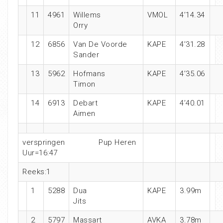
11
4961
Willems
VMOL
4’14.34
Orry
12
6856
Van De Voorde
KAPE
4’31.28
Sander
13
5962
Hofmans
KAPE
4’35.06
Timon
14
6913
Debart
KAPE
4’40.01
Aimen
verspringen
Pup Heren
Uur=16:47
Reeks:1
1
5288
Dua
KAPE
3.99m
Jits
2
5797
Massart
AVKA
3.78m