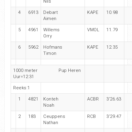
Nils
4
6913
Debart
KAPE
10.98
Aimen
5
4961
Willems
VMOL
11.79
Orry
6
5962
Hofmans
KAPE
12.35
Timon
1000 meter
Pup Heren
Uur=12:31
Reeks:1
1
4821
Konteh
ACBR
3’26.63
Noah
2
183
Ceuppens
RCB
3’29.47
Nathan