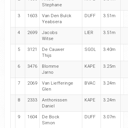
Stephane
3
1603
Van Den Bulck
DUFF
3.51m
Yeabsera
4
2699
Jacobs
LIER
3.51m
Witse
5
3121
De Cauwer
SGOL
3.40m
Thijs
6
3476
Blomme
KAPE
3.25m
Jarno
7
2069
Van Liefferinge
BVAC
3.24m
Glen
8
2333
Anthonissen
KAPE
3.24m
Daniel
9
1604
De Bock
DUFF
3.07m
Simon