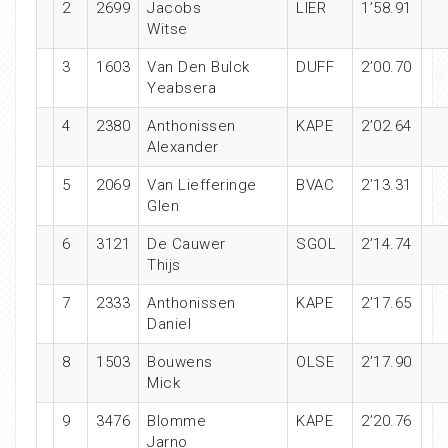
2
2699
Jacobs
LIER
1’58.91
Witse
3
1603
Van Den Bulck
DUFF
2’00.70
Yeabsera
4
2380
Anthonissen
KAPE
2’02.64
Alexander
5
2069
Van Liefferinge
BVAC
2’13.31
Glen
6
3121
De Cauwer
SGOL
2’14.74
Thijs
7
2333
Anthonissen
KAPE
2’17.65
Daniel
8
1503
Bouwens
OLSE
2’17.90
Mick
9
3476
Blomme
KAPE
2’20.76
Jarno