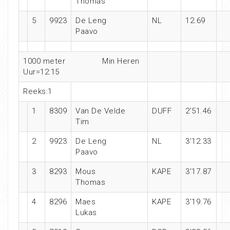
Thomas
5
9923
De Leng
NL
12.69
Paavo
1000 meter
Min Heren
Uur=12:15
Reeks:1
1
8309
Van De Velde
DUFF
2’51.46
Tim
2
9923
De Leng
NL
3’12.33
Paavo
3
8293
Mous
KAPE
3’17.87
Thomas
4
8296
Maes
KAPE
3’19.76
Lukas