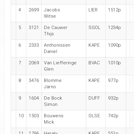
4
2699
Jacobs
LIER
1512p
Witse
5
3121
De Cauwer
SGOL
1234p
Thijs
6
2333
Anthonissen
KAPE
1090p
Daniel
7
2069
Van Liefferinge
BVAC
1010p
Glen
8
3476
Blomme
KAPE
977p
Jarno
9
1604
De Bock
DUFF
932p
Simon
10
1503
Bouwens
OLSE
742p
Mick
11
1796
Heraly
KAPE
551p