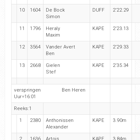
10
1604
De Bock
DUFF
2’22.29
Simon
11
1796
Heraly
KAPE
2’23.13
Maxim
12
3564
Vander Avert
KAPE
2’29.33
Ben
13
2668
Gielen
KAPE
2’35.34
Stef
verspringen
Ben Heren
Uur=16:01
Reeks:1
1
2380
Anthonissen
KAPE
3.90m
Alexander
2
1636
Artois
KAPE
3.84m