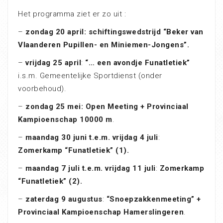
Het programma ziet er zo uit :
–
zondag 20 april: schiftingswedstrijd “Beker van
Vlaanderen Pupillen- en Miniemen-Jongens”.
–
vrijdag 25 april
:
“… een avondje Funatletiek”
i.s.m. Gemeentelijke Sportdienst (onder
voorbehoud).
–
zondag 25 mei: Open Meeting + Provinciaal
Kampioenschap 10000 m
.
–
maandag 30 juni t.e.m. vrijdag 4 juli
:
Zomerkamp “Funatletiek” (1).
–
maandag 7 juli t.e.m. vrijdag 11 juli
:
Zomerkamp
“Funatletiek” (2).
–
zaterdag 9 augustus
:
“Snoepzakkenmeeting” +
Provinciaal Kampioenschap Hamerslingeren
.