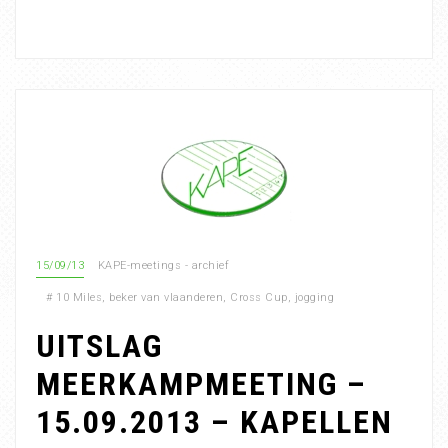
15/09/13
KAPE-meetings - archief
#
10 Miles
,
beker van vlaanderen
,
Cross Cup
,
jogging
UITSLAG
MEERKAMPMEETING –
15.09.2013 – KAPELLEN