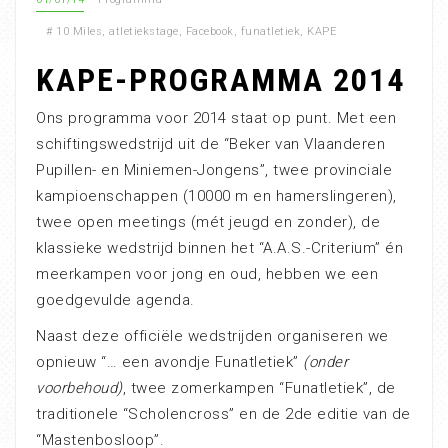
#
10 Miles
,
atletiekstage
,
Facebook
,
funatletiek
,
KAPE
KAPE-PROGRAMMA 2014
Ons programma voor 2014 staat op punt. Met een
schiftingswedstrijd uit de “Beker van Vlaanderen
Pupillen- en Miniemen-Jongens”, twee provinciale
kampioenschappen (10000 m en hamerslingeren),
twee open meetings (mét jeugd en zonder), de
klassieke wedstrijd binnen het “A.A.S.-Criterium” én
meerkampen voor jong en oud, hebben we een
goedgevulde agenda.
Naast deze officiële wedstrijden organiseren we
opnieuw “… een avondje Funatletiek”
(onder
voorbehoud)
, twee zomerkampen “Funatletiek”, de
traditionele “Scholencross” en de 2de editie van de
“Mastenbosloop”.