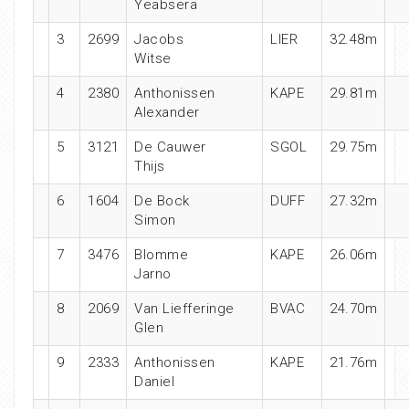
Yeabsera
3
2699
Jacobs
LIER
32.48m
Witse
4
2380
Anthonissen
KAPE
29.81m
Alexander
5
3121
De Cauwer
SGOL
29.75m
Thijs
6
1604
De Bock
DUFF
27.32m
Simon
7
3476
Blomme
KAPE
26.06m
Jarno
8
2069
Van Liefferinge
BVAC
24.70m
Glen
9
2333
Anthonissen
KAPE
21.76m
Daniel