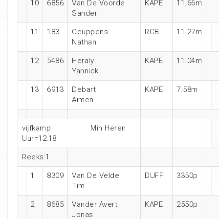
10
6856
Van De Voorde
KAPE
11.66m
Sander
11
183
Ceuppens
RCB
11.27m
Nathan
12
5486
Heraly
KAPE
11.04m
Yannick
13
6913
Debart
KAPE
7.58m
Aimen
vijfkamp
Min Heren
Uur=12:18
Reeks:1
1
8309
Van De Velde
DUFF
3350p
Tim
2
8685
Vander Avert
KAPE
2550p
Jonas