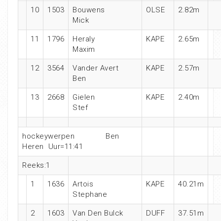
10
1503
Bouwens
OLSE
2.82m
Mick
11
1796
Heraly
KAPE
2.65m
Maxim
12
3564
Vander Avert
KAPE
2.57m
Ben
13
2668
Gielen
KAPE
2.40m
Stef
hockeywerpen
Ben
Heren
Uur=11:41
Reeks:1
1
1636
Artois
KAPE
40.21m
Stephane
2
1603
Van Den Bulck
DUFF
37.51m