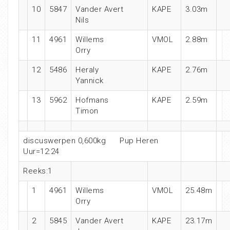
10
5847
Vander Avert
KAPE
3.03m
Nils
11
4961
Willems
VMOL
2.88m
Orry
12
5486
Heraly
KAPE
2.76m
Yannick
13
5962
Hofmans
KAPE
2.59m
Timon
discuswerpen 0,600kg
Pup Heren
Uur=12:24
Reeks:1
1
4961
Willems
VMOL
25.48m
Orry
2
5845
Vander Avert
KAPE
23.17m