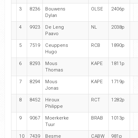
3
8236
Bouwens
OLSE
2406p
Dylan
4
9923
De Leng
NL
2038p
Paavo
5
7519
Ceuppens
RCB
1890p
Hugo
6
8293
Mous
KAPE
1811p
Thomas
7
8294
Mous
KAPE
1719p
Jonas
8
8452
Hiroux
RCT
1282p
Philippe
9
9067
Moerkerke
BRAB
1013p
Tuur
10
7439
Besme
CABW
981p