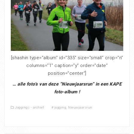
[shashin type=”album” id=”335″ size=”small” crop=”n”
columns=”1″ caption=”y” order=”date”
position=”center”]
… alle foto’s van deze “Nieuwjaarsrun” in een KAPE
foto-album !
Joggings - archief
#
jogging
,
Nieuwjaarsrun