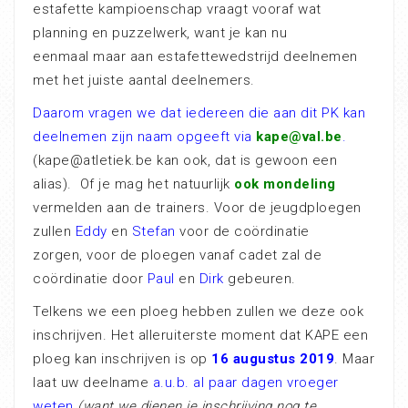
estafette kampioenschap vraagt vooraf wat
planning en puzzelwerk, want je kan nu
eenmaal maar aan estafettewedstrijd deelnemen
met het juiste aantal deelnemers.
Daarom vragen we dat iedereen die aan dit PK kan
deelnemen zijn naam opgeeft via
kape@val.be
.
(kape@atletiek.be kan ook, dat is gewoon een
alias). Of je mag het natuurlijk
ook mondeling
vermelden aan de trainers. Voor de jeugdploegen
zullen
Eddy
en
Stefan
voor de coördinatie
zorgen, voor de ploegen vanaf cadet zal de
coördinatie door
Paul
en
Dirk
gebeuren.
Telkens we een ploeg hebben zullen we deze ook
inschrijven. Het alleruiterste moment dat KAPE een
ploeg kan inschrijven is op
16 augustus 2019
. Maar
laat uw deelname
a.u.b. al paar dagen vroeger
weten
(want we dienen je inschrijving nog te