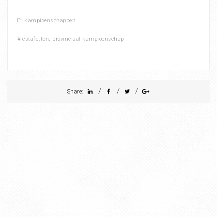
Kampioenschappen
#
estafetten
,
provinciaal kampioenschap
/
/
/
Share: