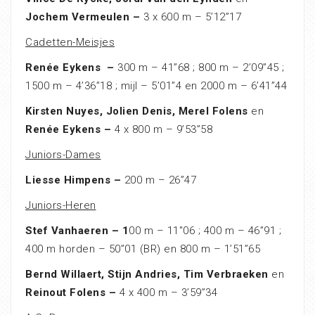
Jochem Vermeulen –
3 x 600 m – 5’12”17
Cadetten-Meisjes
Renée Eykens –
300 m – 41”68 ; 800 m – 2’09”45 ;
1500 m – 4’36”18 ; mijl – 5’01”4 en 2000 m – 6’41”44
Kirsten Nuyes, Jolien Denis, Merel Folens
en
Renée Eykens –
4 x 800 m – 9’53”58
Juniors-Dames
Liesse Himpens –
200 m – 26”47
Juniors-Heren
Stef Vanhaeren – 1
00 m – 11″06 ; 400 m – 46”91 ;
400 m horden – 50”01 (BR) en 800 m – 1’51”65
Bernd Willaert, Stijn Andries, Tim Verbraeken
en
Reinout Folens –
4 x 400 m – 3’59”34