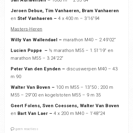
Jan Adriaensen –
1000 m – 2’33”84
Jeroen Debue, Tim Vanhaeren, Bram Vanhaeren
en
Stef Vanhaeren –
4 x 400 m – 3’16”94
Masters-Heren
Willy Van Wallendael –
marathon M40 – 2.49’02”
Lucien Poppe –
½ marathon M55 – 1.51’19” en
marathon M55 – 3.24’22”
Peter Van den Eynden –
discuswerpen M40 – 43
m 90
Walter Van Boven –
100 m M55 – 13”50 ; 200 m
M55 – 29”00 en kogelstoten M55 – 9 m 35
Geert Folens, Sven Coessens, Walter Van Boven
en
Bart Van Laer –
4 x 200 m M40 – 1’48”24
geen reactiess