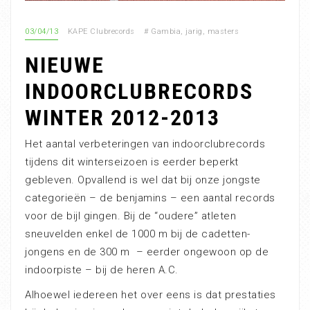
03/04/13
KAPE Clubrecords
#
Gambia
,
jarig
,
masters
NIEUWE
INDOORCLUBRECORDS
WINTER 2012-2013
Het aantal verbeteringen van indoorclubrecords
tijdens dit winterseizoen is eerder beperkt
gebleven. Opvallend is wel dat bij onze jongste
categorieën – de benjamins – een aantal records
voor de bijl gingen. Bij de “oudere” atleten
sneuvelden enkel de 1000 m bij de cadetten-
jongens en de 300 m – eerder ongewoon op de
indoorpiste – bij de heren A.C.
Alhoewel iedereen het over eens is dat prestaties