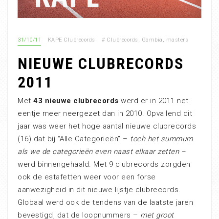
31/10/11
KAPE Clubrecords
#
Clubrecords
,
Gambia
,
masters
NIEUWE CLUBRECORDS
2011
Met
43 nieuwe clubrecords
werd er in 2011 net
eentje meer neergezet dan in 2010. Opvallend dit
jaar was weer het hoge aantal nieuwe clubrecords
(16) dat bij “Alle Categorieën” –
toch het summum
als we de categorieën even naast elkaar zetten
–
werd binnengehaald. Met 9 clubrecords zorgden
ook de estafetten weer voor een forse
aanwezigheid in dit nieuwe lijstje clubrecords.
Globaal werd ook de tendens van de laatste jaren
bevestigd, dat de loopnummers –
met groot