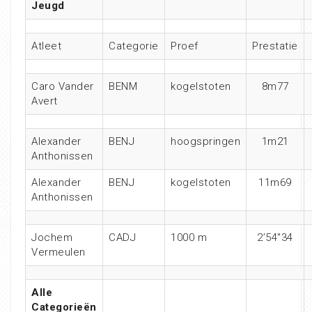
Jeugd
Atleet
Categorie
Proef
Prestatie
Caro Vander
BENM
kogelstoten
8m77
Avert
Alexander
BENJ
hoogspringen
1m21
Anthonissen
Alexander
BENJ
kogelstoten
11m69
Anthonissen
Jochem
CADJ
1000 m
2’54″34
Vermeulen
Alle
Categorieën