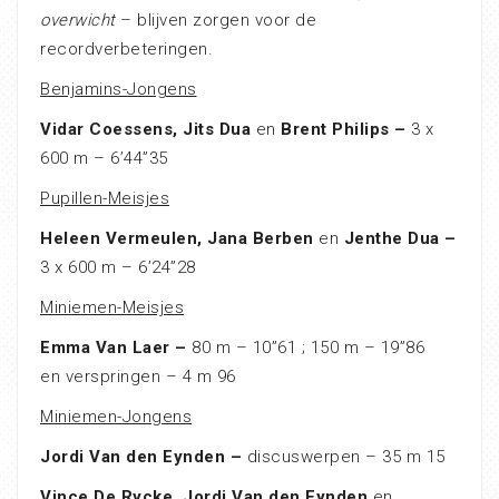
overwicht
– blijven zorgen voor de
recordverbeteringen.
Benjamins-Jongens
Vidar Coessens, Jits Dua
en
Brent Philips –
3 x
600 m – 6’44”35
Pupillen-Meisjes
Heleen Vermeulen, Jana Berben
en
Jenthe Dua –
3 x 600 m – 6’24”28
Miniemen-Meisjes
Emma Van Laer –
80 m – 10”61 ;
150 m – 19”86
en
verspringen – 4 m 96
Miniemen-Jongens
Jordi Van den Eynden –
discuswerpen – 35 m 15
Vince De Rycke, Jordi Van den Eynden
en