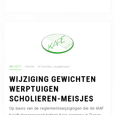
08/10/11
Allerlei
#
Gambia
,
jeugdproject
WIJZIGING GEWICHTEN
WERPTUIGEN
SCHOLIEREN-MEISJES
Op basis van de reglementswijzigingen die de IAAF