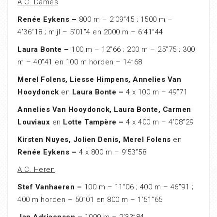
A.C. Dames
Renée Eykens –
800 m – 2’09”45 ; 1500 m –
4’36”18 ; mijl – 5’01”4 en 2000 m – 6’41”44
Laura Bonte –
100 m – 12”66 ; 200 m – 25”75 ; 300
m – 40”41 en 100 m horden – 14”68
Merel Folens, Liesse Himpens, Annelies Van
Hooydonck
en
Laura Bonte –
4 x 100 m – 49”71
Annelies Van Hooydonck, Laura Bonte, Carmen
Louviaux
en
Lotte Tampère –
4 x 400 m – 4’08”29
Kirsten Nuyes, Jolien Denis, Merel Folens
en
Renée Eykens –
4 x 800 m – 9’53”58
A.C. Heren
Stef Vanhaeren –
100 m – 11”06 ; 400 m – 46”91 ;
400 m horden – 50”01 en 800 m – 1’51”65