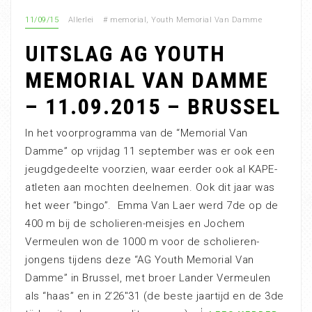
11/09/15
Allerlei
#
memorial
,
Youth Memorial Van Damme
UITSLAG AG YOUTH
MEMORIAL VAN DAMME
– 11.09.2015 – BRUSSEL
In het voorprogramma van de “Memorial Van
Damme” op vrijdag 11 september was er ook een
jeugdgedeelte voorzien, waar eerder ook al KAPE-
atleten aan mochten deelnemen. Ook dit jaar was
het weer “bingo”. Emma Van Laer werd 7de op de
400 m bij de scholieren-meisjes en Jochem
Vermeulen won de 1000 m voor de scholieren-
jongens tijdens deze “AG Youth Memorial Van
Damme” in Brussel, met broer Lander Vermeulen
als “haas” en in 2’26″31 (de beste jaartijd en de 3de