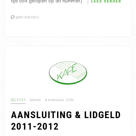
tijd ooit gelopen op dit nummer).
LEES VERDER
geen reactiess
02/11/11
Allerlei
#
memorial
,
VZW
AANSLUITING & LIDGELD
2011-2012