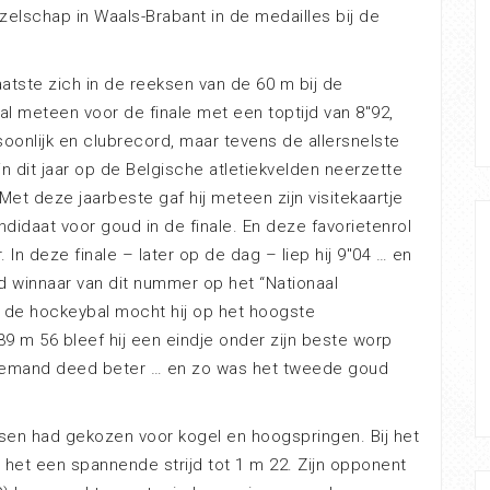
gezelschap in Waals-Brabant in de medailles bij de
atste zich in de reeksen van de 60 m bij de
l meteen voor de finale met een toptijd van 8″92,
soonlijk en clubrecord, maar tevens de allersnelste
in dit jaar op de Belgische atletiekvelden neerzette
 Met deze jaarbeste gaf hij meteen zijn visitekaartje
andidaat voor goud in de finale. En deze favorietenrol
 In deze finale – later op de dag – liep hij 9″04 … en
d winnaar van dit nummer op het “Nationaal
t de hockeybal mocht hij op het hoogste
9 m 56 bleef hij een eindje onder zijn beste worp
 niemand deed beter … en zo was het tweede goud
sen had gekozen voor kogel en hoogspringen. Bij het
het een spannende strijd tot 1 m 22. Zijn opponent