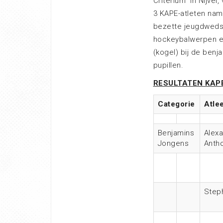
Criterium” in Nijve
3 KAPE-atleten nam
bezette jeugdwedst
hockeybalwerpen e
(kogel) bij de benj
pupillen.
RESULTATEN KAP
Categorie
Atle
Benjamins
Alex
Jongens
Anth
Step