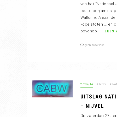
van het “Nationaal 
beste benjamins, p
Wallonië. Alexande
kogelstoten … en 
bovenop.
LEES 
geen reactiess
27/09/14
Allerlei
#
Nat
UITSLAG NATI
– NIJVEL
Op zaterdag 27 sep