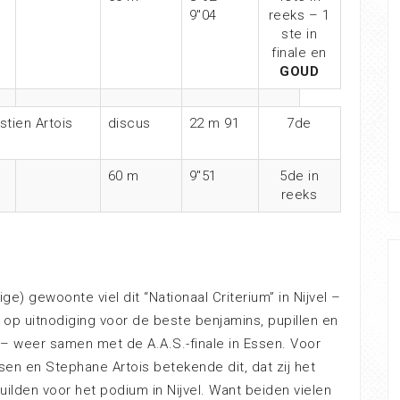
9″04
reeks – 1
ste in
finale en
GOUD
tien Artois
discus
22 m 91
7de
60 m
9″51
5de in
reeks
jtige) gewoonte viel dit “Nationaal Criterium” in Nijvel –
 op uitnodiging voor de beste benjamins, pupillen en
 – weer samen met de A.A.S.-finale in Essen. Voor
en en Stephane Artois betekende dit, dat zij het
uilden voor het podium in Nijvel. Want beiden vielen