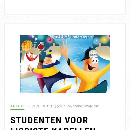
11/11/13
Allerlei
#
't Bruggeske
,
boysband
,
shop2run
STUDENTEN VOOR