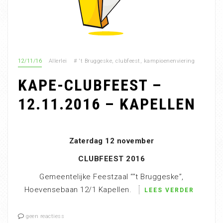
12/11/16
Allerlei
#
't Bruggeske
,
clubfeest
,
kampioenenviering
KAPE-CLUBFEEST –
12.11.2016 – KAPELLEN
Zaterdag 12 november
CLUBFEEST 2016
Gemeentelijke Feestzaal “”t Bruggeske”,
Hoevensebaan 12/1 Kapellen.
LEES VERDER
geen reactiess