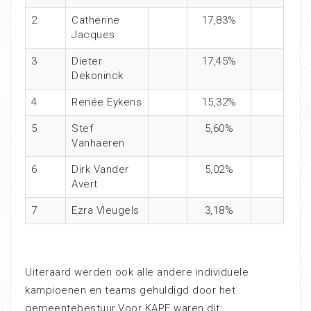
2
Catherine
17,83%
Jacques
3
Dieter
17,45%
Dekoninck
4
Renée Eykens
15,32%
5
Stef
5,60%
Vanhaeren
6
Dirk Vander
5,02%
Avert
7
Ezra Vleugels
3,18%
Uiteraard werden ook alle andere individuele
kampioenen en teams gehuldigd door het
gemeentebestuur.Voor KAPE waren dit: