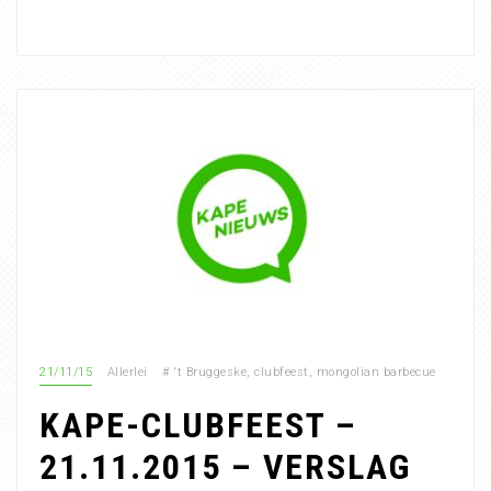
21/11/15
Allerlei
#
't Bruggeske
,
clubfeest
,
mongolian barbecue
KAPE-CLUBFEEST –
21.11.2015 – VERSLAG