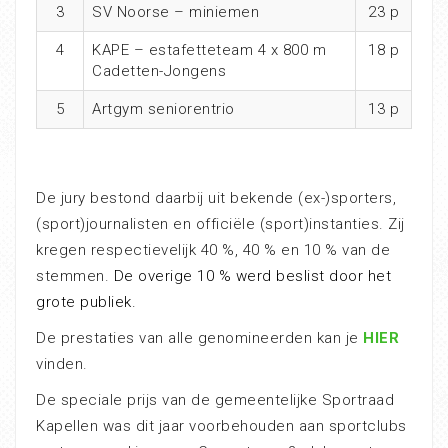
3
SV Noorse – miniemen
23 p
4
KAPE – estafetteteam 4 x 800 m
18 p
Cadetten-Jongens
5
Artgym seniorentrio
13 p
De jury bestond daarbij uit bekende (ex-)sporters,
(sport)journalisten en officiële (sport)instanties. Zij
kregen respectievelijk 40 %, 40 % en 10 % van de
stemmen.
De overige 10 % werd beslist door het
grote publiek.
De prestaties van alle genomineerden kan je
HIER
vinden.
De speciale prijs van de gemeentelijke Sportraad
Kapellen was dit jaar voorbehouden aan sportclubs