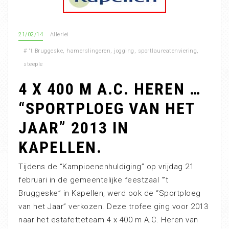
21/02/14
Allerlei
#
't Bruggeske
,
hamerslingeren
,
jogging
,
sportlaureatenviering
,
steeple
4 X 400 M A.C. HEREN …
“SPORTPLOEG VAN HET
JAAR” 2013 IN
KAPELLEN.
Tijdens de “Kampioenenhuldiging” op vrijdag 21
februari in de gemeentelijke feestzaal “’t
Bruggeske” in Kapellen, werd ook de “Sportploeg
van het Jaar” verkozen. Deze trofee ging voor 2013
naar het estafetteteam 4 x 400 m A.C. Heren van