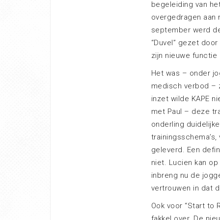
begeleiding van he
overgedragen aan 
september werd dez
“Duvel” gezet door 
zijn nieuwe functie
Het was – onder j
medisch verbod – zi
inzet wilde KAPE ni
met Paul – deze tr
onderling duidelijk
trainingsschema’s,
geleverd. Een defin
niet. Lucien kan o
inbreng nu de jogge
vertrouwen in dat 
Ook voor “Start to
fakkel over. De ni