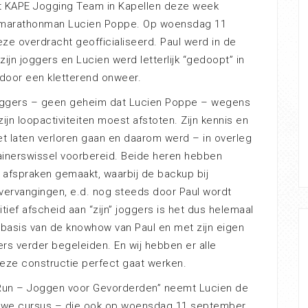
t KAPE Jogging Team in Kapellen deze week
marathonman Lucien Poppe. Op woensdag 11
e overdracht geofficialiseerd. Paul werd in de
zijn joggers en Lucien werd letterlijk “gedoopt” in
 door een kletterend onweer.
oggers – geen geheim dat Lucien Poppe – wegens
jn loopactiviteiten moest afstoten. Zijn kennis en
et laten verloren gaan en daarom werd – in overleg
ainerswissel voorbereid. Beide heren hebben
e afspraken gemaakt, waarbij de backup bij
 vervangingen, e.d. nog steeds door Paul wordt
itief afscheid aan “zijn” joggers is het dus helemaal
p basis van de knowhow van Paul en met zijn eigen
rs verder begeleiden. En wij hebben er alle
deze constructie perfect gaat werken.
 Run – Joggen voor Gevorderden” neemt Lucien de
euwe cursus – die ook op woensdag 11 september