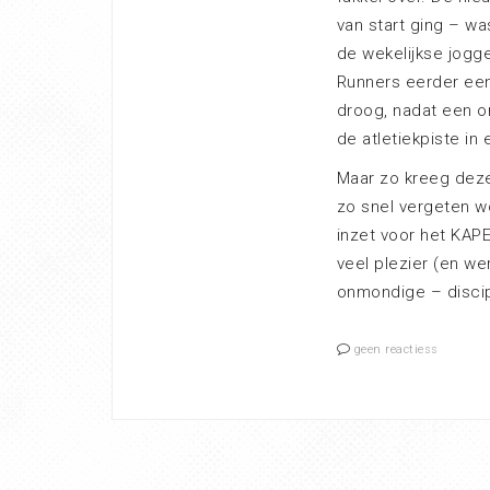
van start ging – wa
de wekelijkse jogg
Runners eerder een
droog, nadat een o
de atletiekpiste i
Maar zo kreeg deze 
zo snel vergeten wo
inzet voor het KAP
veel plezier (en wer
onmondige – disci
geen reactiess