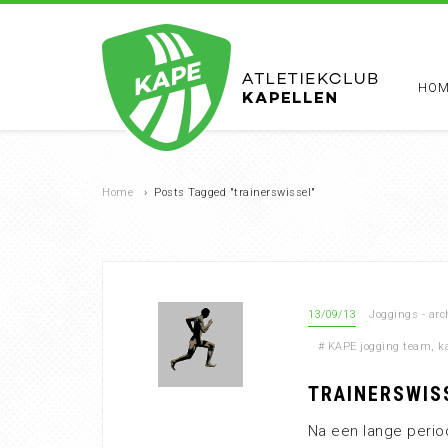
HOM
Home
›
Posts Tagged "trainerswissel"
13/09/13
Joggings - arc
#
KAPE jogging team
,
k
TRAINERSWIS
Na een lange periode