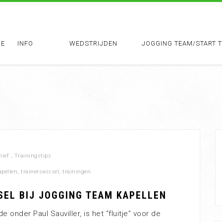
E
INFO
WEDSTRIJDEN
JOGGING TEAM/START 
hief
,
Trainingstips
apellen
,
trainerswissel
,
trainingen
SEL BIJ JOGGING TEAM KAPELLEN
 onder Paul Sauviller, is het “fluitje” voor de