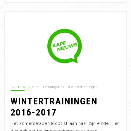
09/11/16
Allerlei
,
Trainingstips
#
wintertrainingen
WINTERTRAININGEN
2016-2017
Het zomerseizoen loopt stilaan naar zijn einde … en