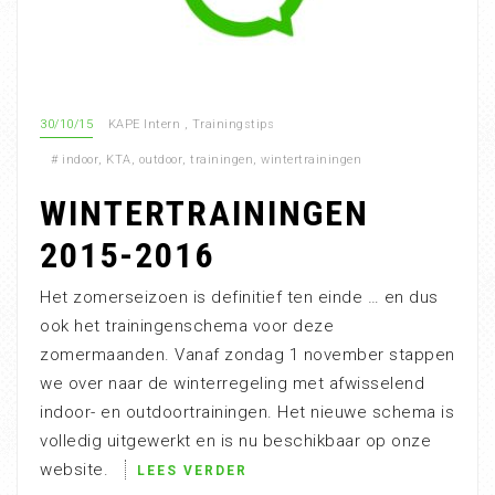
30/10/15
KAPE Intern
,
Trainingstips
#
indoor
,
KTA
,
outdoor
,
trainingen
,
wintertrainingen
WINTERTRAININGEN
2015-2016
Het zomerseizoen is definitief ten einde … en dus
ook het trainingenschema voor deze
zomermaanden. Vanaf zondag 1 november stappen
we over naar de winterregeling met afwisselend
indoor- en outdoortrainingen. Het nieuwe schema is
volledig uitgewerkt en is nu beschikbaar op onze
website.
LEES VERDER