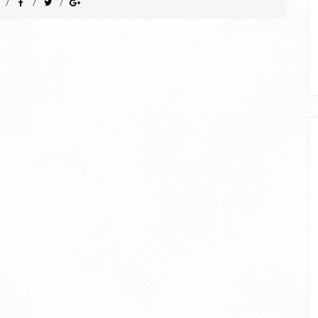
/
/
/