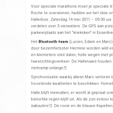
Voor speciale marathons moet je speciale t
Roche te overwinnen, hadden we het idee om
Hallerbos. Zaterdag 14 mei 2011 – 09.00 uur 
verdelen over 3 vierwielers. De GPS aan pols
parkeerplaats aan het “krieksken” in Essenbee
Het
Bluetooth-team
(Lucien, Edwin en Marc
door bezemfietsster Hermine worden wild ent
en kilometers steil dalen, holle wegen met 
tweerichtingsverkeer. De Hallenaars houden
treinramp onlangs?).
Synchronisatie waarbij alleen Marc verloren l
troostende kwaliteiten te beschikken. Home
Halle blijft meevallen, er wordt al gepraat ov
beloofde regen blijft uit. Als de zon erdoor
kabouters?)
. De rooie en de blauwe Kapelle