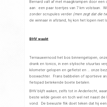
Bernard valt af met maagkrampen door een o
aan : een paar toertjes van 7 km volstaan. W
zonder scrupules verder
(men zegt dat die t
de winnaar in afstand, hij kon het lopen niet 
BHV waakt
Ternauwernood het bos binnengelopen, onze
drank en tonics, in een stylische stuurtas ve
kilometer gelopen en gefietst en … onze bez
boswachter. Frans babbelen of sportieve arg
fietspad betekende boete betalen.
BHV blijft waken, zelfs tot in Anderlecht, w
beste wilde geven en toch wel net naast de
vond. De bewuste flik doet teken dat hij een