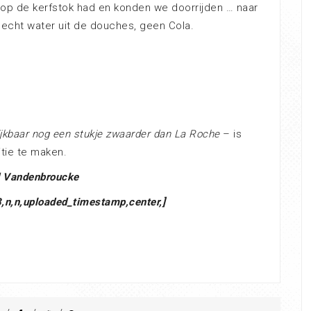
r op de kerfstok had en konden we doorrijden … naar
t echt water uit de douches, geen Cola.
ijkbaar nog een stukje zwaarder dan La Roche
– is
itie te maken.
d Vandenbroucke
n,n,uploaded_timestamp,center,]