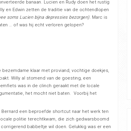
nverteerde banaan. Lucien en Rudy doen het rustig
illy en Edwin zetten de traditie van de ochtendlopen
wee soms Lucien bijna depressies bezorgen).
Marc is
laten … of was hij echt verloren gelopen?
 bezemdame klaar met proviand, vochtige doekjes,
rpakt. Willy al stomend van de goesting, een
emfiets was in de clinch geraakt met de locale
umentatie, het mocht niet baten. Voorbij het
aar Bernard een beproefde shortcut naar het werk ten
 locale politie terechtkwam, die zich gedwarsboomd
 corrigerend babbeltje wil doen. Gelukkig was er een