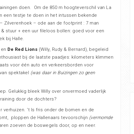
rainingen doen. Om de 850 m hoogteverschil van La
 een testje te doen in het intussen bekende
– Zilverenhoek – ode aan de footprint : 7 man
 & stuur + een uur fileloos bollen: goed voor een
k bij Halle.
) en
De Red Lions
(Willy, Rudy & Bernard), begeleid
housiast bij de laatste paadjes: kilometers klimmen
plaats voor één auto en verkeersborden voor
 van spektakel
(was daar in Buizingen zo geen
iep. Gelukkig bleek Willy over onvermoed vaderlijk
training door de dochters?
er verhuizen. ‘t Is fris onder de bomen en de
 komt, ploppen de Hallenaars tevoorschijn
(vermomde
naren zoeven de boswegels door, op en neer.