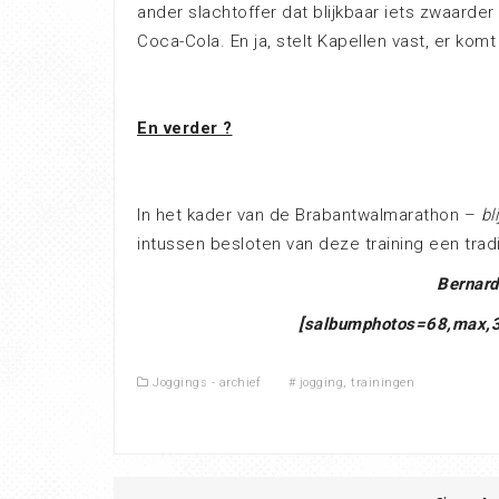
ander slachtoffer dat blijkbaar iets zwaarde
Coca-Cola. En ja, stelt Kapellen vast, er kom
En verder ?
In het kader van de Brabantwalmarathon –
bl
intussen besloten van deze training een trad
Bernar
[salbumphotos=68,max,3,
Joggings - archief
#
jogging
,
trainingen