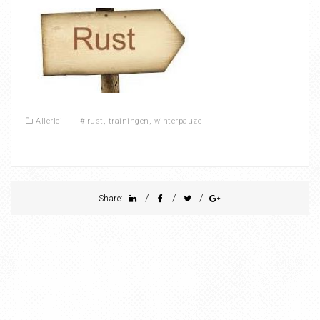
Allerlei
#
rust
,
trainingen
,
winterpauze
/
/
/
Share: