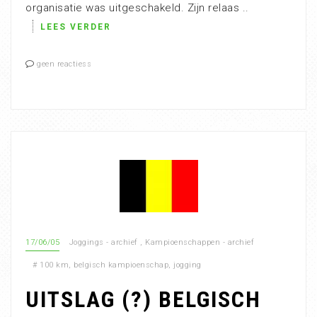
organisatie was uitgeschakeld. Zijn relaas ..
LEES VERDER
geen reactiess
17/06/05
Joggings - archief
,
Kampioenschappen - archief
#
100 km
,
belgisch kampioenschap
,
jogging
UITSLAG (?) BELGISCH