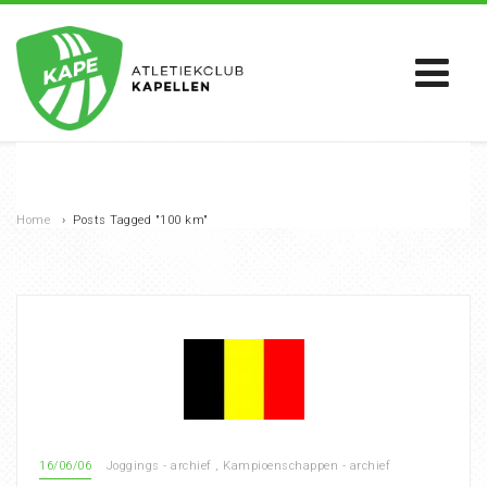
Home
›
Posts Tagged "100 km"
16/06/06
Joggings - archief
,
Kampioenschappen - archief