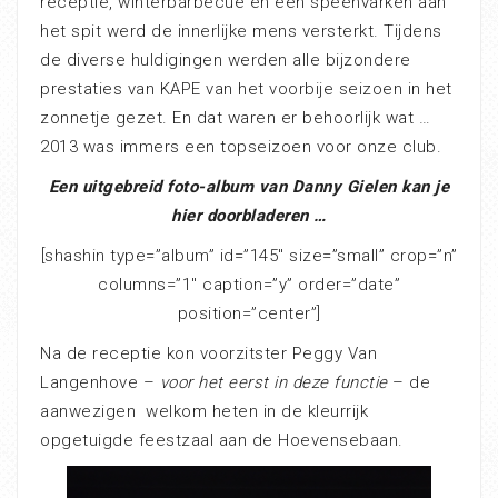
receptie, winterbarbecue en een speenvarken aan
het spit werd de innerlijke mens versterkt. Tijdens
de diverse huldigingen werden alle bijzondere
prestaties van KAPE van het voorbije seizoen in het
zonnetje gezet. En dat waren er behoorlijk wat …
2013 was immers een topseizoen voor onze club.
Een uitgebreid foto-album van Danny Gielen kan je
hier doorbladeren …
[shashin type=”album” id=”145″ size=”small” crop=”n”
columns=”1″ caption=”y” order=”date”
position=”center”]
Na de receptie kon voorzitster Peggy Van
Langenhove –
voor het eerst in deze functie
– de
aanwezigen welkom heten in de kleurrijk
opgetuigde feestzaal aan de Hoevensebaan.