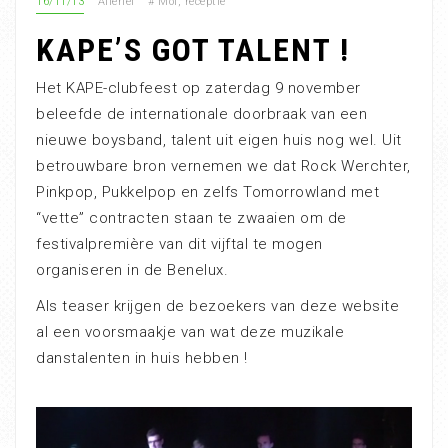
16/11/13
Allerlei
#
Mol
,
receptie
KAPE’S GOT TALENT !
Het KAPE-clubfeest op zaterdag 9 november
beleefde de internationale doorbraak van een
nieuwe boysband, talent uit eigen huis nog wel. Uit
betrouwbare bron vernemen we dat Rock Werchter,
Pinkpop, Pukkelpop en zelfs Tomorrowland met
“vette” contracten staan te zwaaien om de
festivalpremière van dit vijftal te mogen
organiseren in de Benelux.
Als teaser krijgen de bezoekers van deze website
al een voorsmaakje van wat deze muzikale
danstalenten in huis hebben !