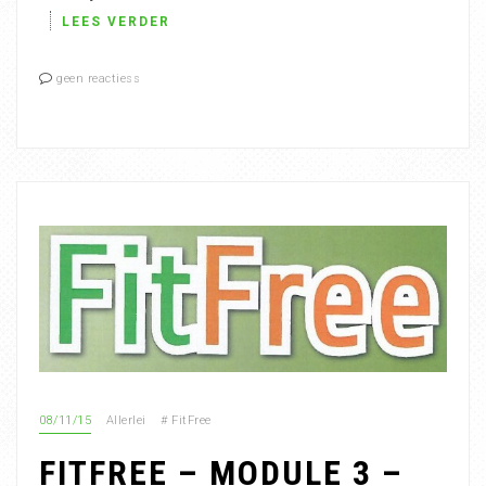
LEES VERDER
geen reactiess
08/11/15
Allerlei
#
FitFree
FITFREE – MODULE 3 –