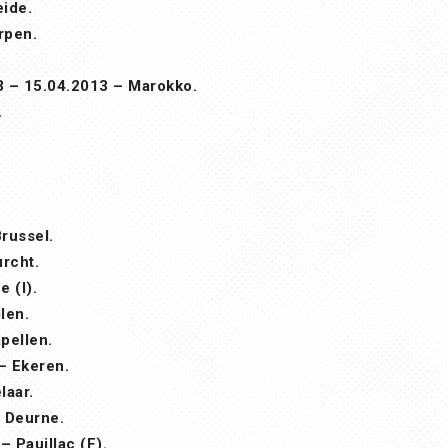
ide.
rpen.
 – 15.04.2013 – Marokko.
.
russel.
rcht.
 (I).
len.
pellen.
– Ekeren.
laar.
 Deurne.
 Pauillac (F).