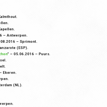
almthout.
llen.
apellen.
6 – Antwerpen.
08.2016 – Sprimont.
anzarote (ESP).
thon
” – 05.06.2016 – Puurs.
sel.
lt.
– Ekeren.
rpen.
terdam (NL).
werpen.