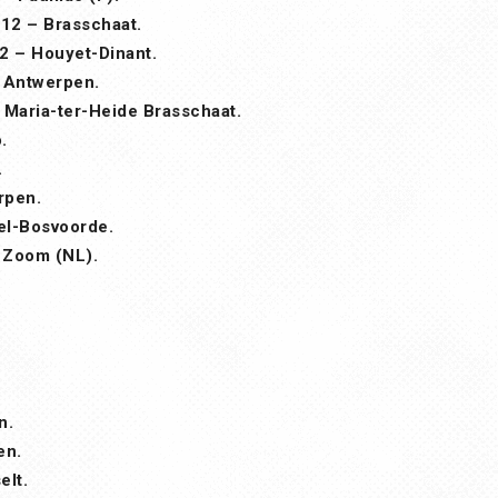
12 – Brasschaat.
2 – Houyet-Dinant.
 Antwerpen.
 Maria-ter-Heide Brasschaat.
.
.
rpen.
el-Bosvoorde.
 Zoom (NL).
n.
en.
elt.