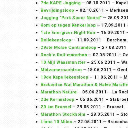
7de KAPE Jogging
– 08.10.2011 – Kapel
Bevrijdingsloop
– 02.10.2011 – Merkse
Jogging “Park Spoor Noord”
– 25.09.20
Kom op tegen Kankerloop
– 17.09.2011 
1ste Energizer Night Run
– 16.09.2011 
Bollekensloop
– 11.09.2011 – Berchem.
29ste Molse Centrumloop
– 27.08.2011 
Rock’n Roll-marathon
– 07.08.2011 – O
10 Mijl Waasmunster
– 25.06.2011 – Wa
Midzomernachtrun
– 18.06.2011 – Gent
19de Kapellekensloop
– 11.06.2011 – M
Brabantse Wal Marathon & Halve Marath
Marathon Nature
– 05.06.2011 – La Roc
2de Kermisloop
– 05.06.2011 – Stabroe
20 km Brussel
– 29.05.2011 – Brussel.
Marathon Stockholm
– 28.05.2011 – St
Lions 10 Miles
– 22.05.2011 – Brasscha