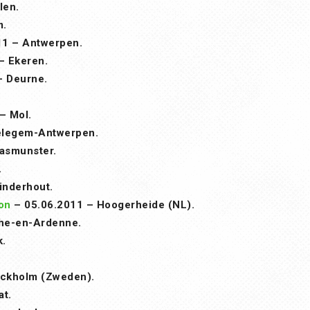
len.
m.
11 – Antwerpen.
– Ekeren.
– Deurne.
– Mol.
elegem-Antwerpen.
asmunster.
.
inderhout.
on
– 05.06.2011 – Hoogerheide (NL).
he-en-Ardenne.
k.
ockholm (Zweden).
at.