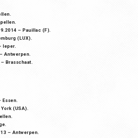
llen.
pellen.
9.2014 – Pauillac (F).
emburg (LUX).
 Ieper.
– Antwerpen.
– Brasschaat.
 Essen.
 York (USA).
ellen.
ge.
013 – Antwerpen.