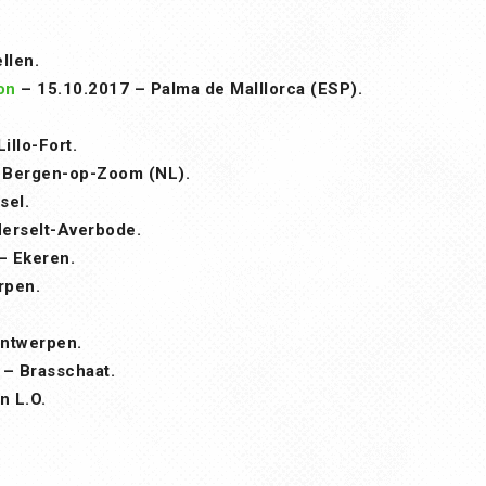
llen.
on
– 15.10.2017 – Palma de Malllorca (ESP).
illo-Fort.
 Bergen-op-Zoom (NL).
sel.
erselt-Averbode.
– Ekeren.
rpen.
ntwerpen.
 – Brasschaat.
n L.O.